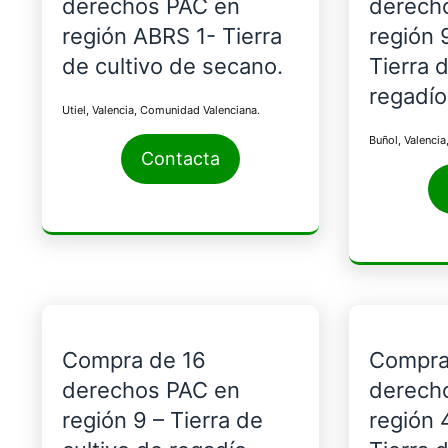
derechos PAC en
derech
región ABRS 1- Tierra
región 
de cultivo de secano.
Tierra 
regadío
Utiel, Valencia, Comunidad Valenciana.
Buñol, Valenci
Contacta
Compra de 16
Compra
derechos PAC en
derech
región 9 – Tierra de
región 