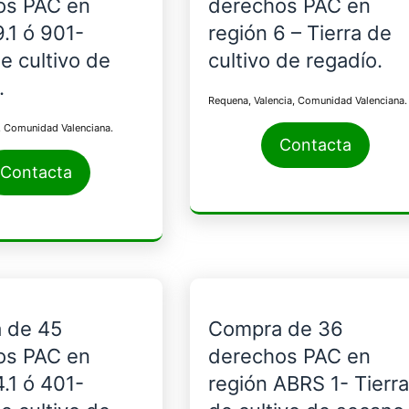
os PAC en
derechos PAC en
9.1 ó 901-
región 6 – Tierra de
de cultivo de
cultivo de regadío.
.
Requena, Valencia, Comunidad Valenciana.
a, Comunidad Valenciana.
Contacta
Contacta
 de 45
Compra de 36
os PAC en
derechos PAC en
4.1 ó 401-
región ABRS 1- Tierra