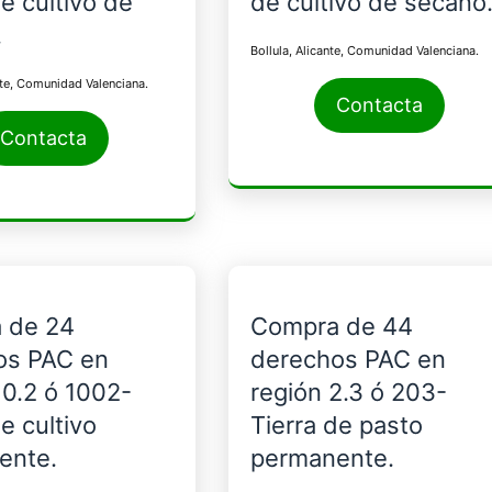
de cultivo de
de cultivo de secano
.
Bollula, Alicante, Comunidad Valenciana.
nte, Comunidad Valenciana.
Contacta
Contacta
 de 24
Compra de 44
os PAC en
derechos PAC en
10.2 ó 1002-
región 2.3 ó 203-
e cultivo
Tierra de pasto
ente.
permanente.